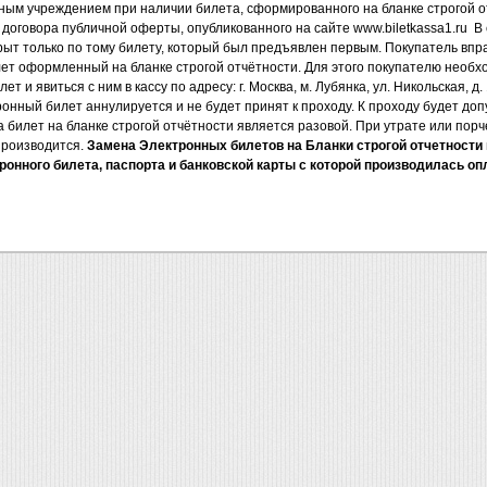
ым учреждением при наличии билета, сформированного на бланке строгой о
договора публичной оферты, опубликованного на сайте www.biletkassa1.ru В
рыт только по тому билету, который был предъявлен первым. Покупатель вп
ет оформленный на бланке строгой отчётности. Для этого покупателю необх
 и явиться с ним в кассу по адресу: г. Москва, м. Лубянка, ул. Никольская, д
ронный билет аннулируется и не будет принят к проходу. К проходу будет до
 билет на бланке строгой отчётности является разовой. При утрате или порч
производится.
Замена Электронных билетов на Бланки строгой отчетности 
ронного билета, паспорта и банковской карты с которой производилась оп