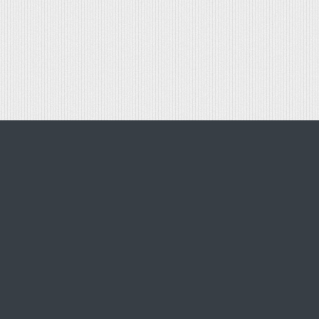
+7 (495) 761-48-32
e-mail:
info@BiletKassa1.ru