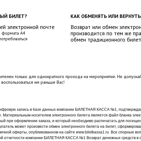
НЫЙ БИЛЕТ?
КАК ОБМЕНЯТЬ ИЛИ ВЕРНУТ
шей электронной почте
Возврат или обмен электро
производится по тем же пра
е формата А4
 потребоваться
обмен традиционного билет
твителен только для однократного прохода на мероприятие. Не допуска
т воспользоваться им раньше Вас!
цифровую запись в базе данных компании БИЛЕТНАЯ КАССА №1, подтвержда
 Материальным носителем электронного билета является файл бланка элек
нный при оформлении заказа, и который необходимо распечатать для посеще
купатель может произвести обмен электронного билета на билет, сформирован
ичной оферты, опубликованном на сайте www.biletkassa1.ru Все спорные во
гой отчетности компании БИЛЕТНАЯ КАССА №1 Возврат денежных средств в 