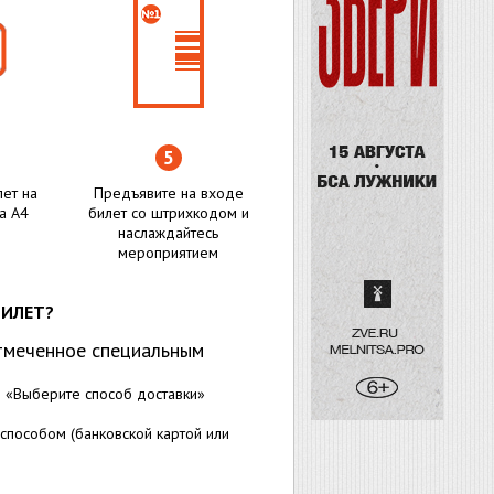
лет на
Предъявите на входе
а А4
билет со штрихкодом и
наслаждайтесь
мероприятием
БИЛЕТ?
тмеченное специальным
е «Выберите способ доставки»
способом (банковской картой или